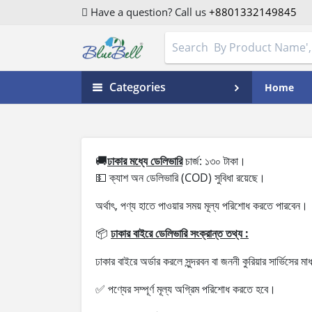
Have a question? Call us
+8801332149845
Categories
Home
🚚
ঢাকার
মধ্যে
ডেলিভারি
চার্জ
:
১৩০
টাকা।
💵
ক্যাশ
অন
ডেলিভারি
(COD)
সুবিধা
রয়েছে।
অর্থাৎ
,
পণ্য
হাতে
পাওয়ার
সময়
মূল্য
পরিশোধ
করতে
পারবেন।
📦
ঢাকার
বাইরে
ডেলিভারি
সংক্রান্ত
তথ্য
:
ঢাকার
বাইরে
অর্ডার
করলে
সুন্দরবন
বা
জননী
কুরিয়ার
সার্ভিসের
মাধ
✅
পণ্যের
সম্পূর্ণ
মূল্য
অগ্রিম
পরিশোধ
করতে
হবে।